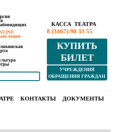
ерсия
ля
КАССА ТЕАТРА
лабовидящих
8 (3467) 90 33 55
NLINE
рансляция
КУПИТЬ
ушкинская
арта
БИЛЕТ
ультура
гры
УЧРЕЖДЕНИЯ
КУЛЬТУРЫ ЮГРЫ
ОБРАЩЕНИЯ ГРАЖДАН
АТРЕ
КОНТАКТЫ
ДОКУМЕНТЫ