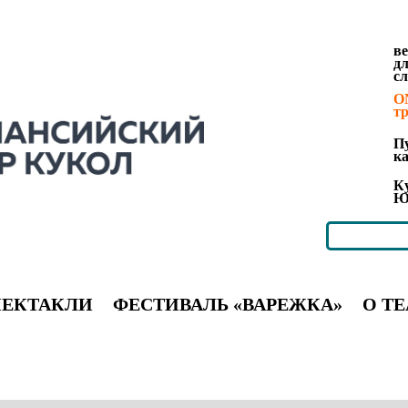
в
д
с
O
т
П
к
К
Ю
ПЕКТАКЛИ
ФЕСТИВАЛЬ «ВАРЕЖКА»
О ТЕ