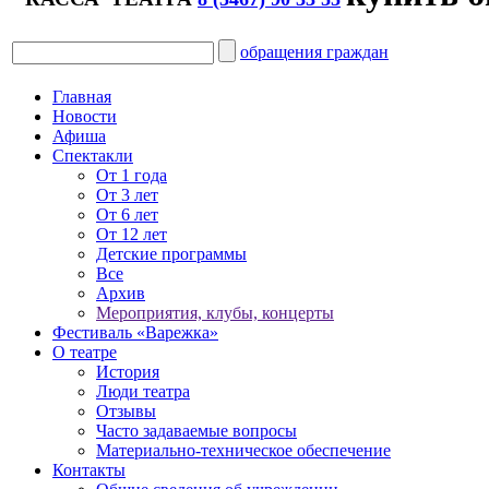
обращения граждан
Главная
Новости
Афиша
Спектакли
От 1 года
От 3 лет
От 6 лет
От 12 лет
Детские программы
Все
Архив
Мероприятия, клубы, концерты
Фестиваль «Варежка»
О театре
История
Люди театра
Отзывы
Часто задаваемые вопросы
Материально-техническое обеспечение
Контакты