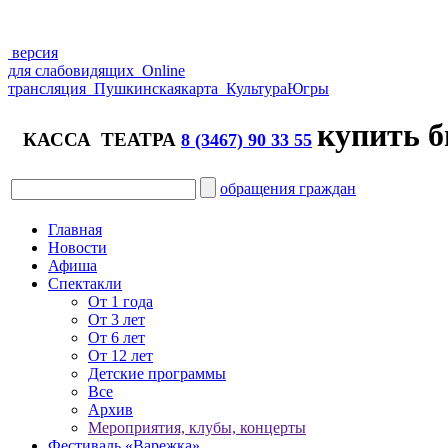
версия
для слабовидящих
Online
трансляция
Пушкинская
карта
Культура
Югры
купить б
КАССА ТЕАТРА
8 (3467) 90 33 55
обращения граждан
Главная
Новости
Афиша
Спектакли
От 1 года
От 3 лет
От 6 лет
От 12 лет
Детские программы
Все
Архив
Мероприятия, клубы, концерты
Фестиваль «Варежка»