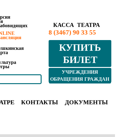
ерсия
ля
КАССА ТЕАТРА
лабовидящих
8 (3467) 90 33 55
NLINE
рансляция
КУПИТЬ
ушкинская
арта
БИЛЕТ
ультура
гры
УЧРЕЖДЕНИЯ
КУЛЬТУРЫ ЮГРЫ
ОБРАЩЕНИЯ ГРАЖДАН
АТРЕ
КОНТАКТЫ
ДОКУМЕНТЫ