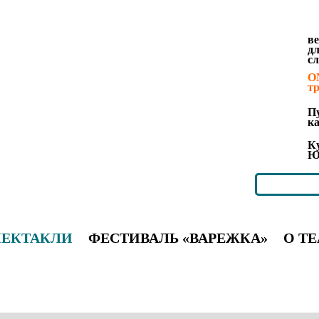
в
д
с
O
т
П
к
К
Ю
ПЕКТАКЛИ
ФЕСТИВАЛЬ «ВАРЕЖКА»
О ТЕ