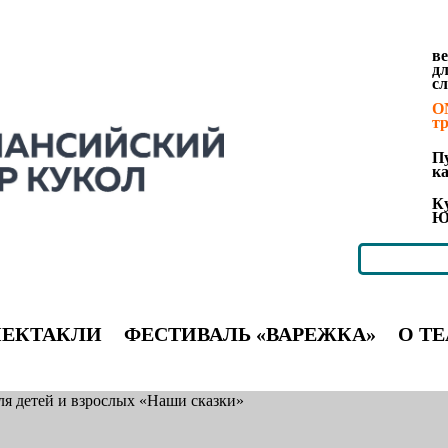
в
д
с
O
т
П
к
К
Ю
ПЕКТАКЛИ
ФЕСТИВАЛЬ «ВАРЕЖКА»
О ТЕ