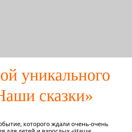
рой уникального
«Наши сказки»
обытие, которого ждали очень-очень
ля для детей и взрослых «Наши