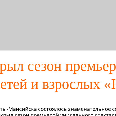
крыл сезон премье
детей и взрослых 
нты-Мансийска состоялось знаменательное с
крыл сезон премьерой уникального спектак