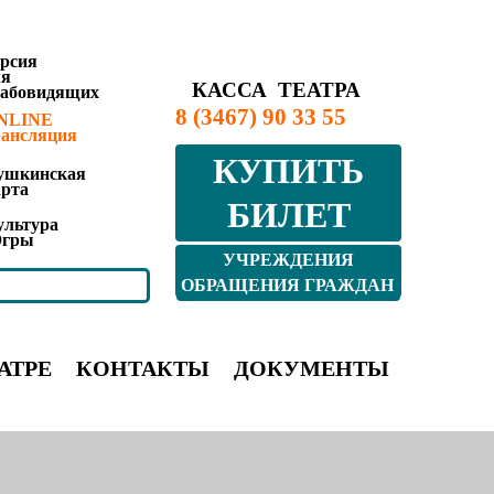
ерсия
ля
КАССА ТЕАТРА
лабовидящих
8 (3467) 90 33 55
NLINE
рансляция
КУПИТЬ
ушкинская
арта
БИЛЕТ
ультура
гры
УЧРЕЖДЕНИЯ
КУЛЬТУРЫ ЮГРЫ
ОБРАЩЕНИЯ ГРАЖДАН
АТРЕ
КОНТАКТЫ
ДОКУМЕНТЫ