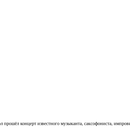
л прошёл концерт известного музыканта, саксофониста, импрови