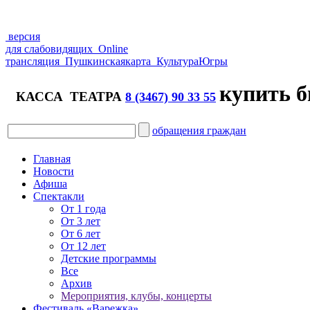
версия
для слабовидящих
Online
трансляция
Пушкинская
карта
Культура
Югры
купить б
КАССА ТЕАТРА
8 (3467) 90 33 55
обращения граждан
Главная
Новости
Афиша
Спектакли
От 1 года
От 3 лет
От 6 лет
От 12 лет
Детские программы
Все
Архив
Мероприятия, клубы, концерты
Фестиваль «Варежка»