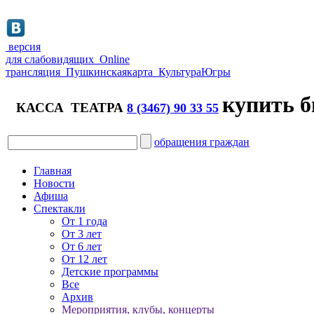
версия
для слабовидящих
Online
трансляция
Пушкинская
карта
Культура
Югры
купить б
КАССА ТЕАТРА
8 (3467) 90 33 55
обращения граждан
Главная
Новости
Афиша
Спектакли
От 1 года
От 3 лет
От 6 лет
От 12 лет
Детские программы
Все
Архив
Мероприятия, клубы, концерты