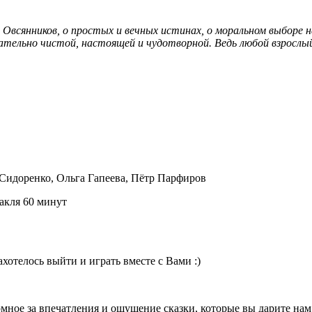
.
всянников, о простых и вечных истинах, о моральном выборе на
язательно чистой, настоящей и чудотворной. Ведь любой взрослы
 Сидоренко, Ольга Гапеева, Пётр Парфиров
акля 60 минут
ахотелось выйти и играть вместе с Вами :)
омное за впечатления и ощущение сказки, которые вы дарите нам